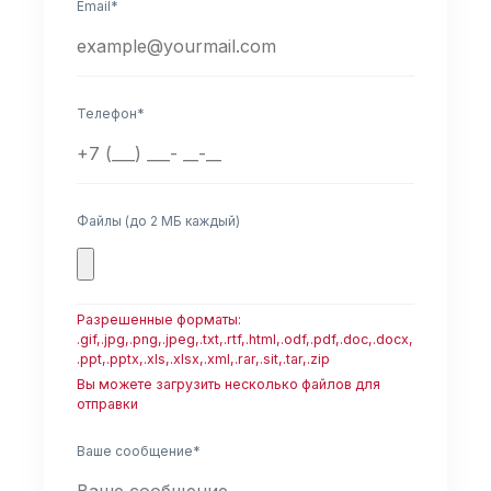
Email*
Телефон*
Файлы (до 2 МБ каждый)
Разрешенные форматы:
.gif,.jpg,.png,.jpeg,.txt,.rtf,.html,.odf,.pdf,.doc,.docx,
.ppt,.pptx,.xls,.xlsx,.xml,.rar,.sit,.tar,.zip
Вы можете загрузить несколько файлов для
отправки
Ваше сообщение*