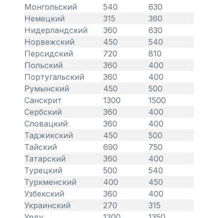
Монгольский
540
630
Немецкий
315
360
Нидерландский
360
630
Норвежский
450
540
Персидский
720
810
Польский
360
400
Португальский
360
400
Румынский
450
500
Санскрит
1300
1500
Сербский
360
400
Словацкий
360
400
Таджикский
450
500
Тайский
690
750
Татарский
360
400
Турецкий
500
540
Туркменский
400
450
Узбекский
360
400
Украинский
270
315
Урду
1200
1350