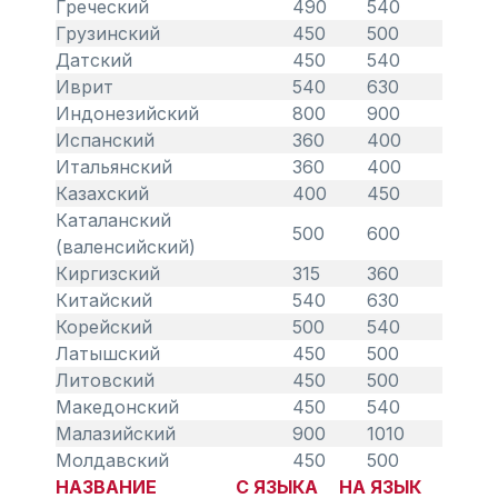
Греческий
490
540
Грузинский
450
500
Датский
450
540
Иврит
540
630
Индонезийский
800
900
Испанский
360
400
Итальянский
360
400
Казахский
400
450
Каталанский
500
600
(валенсийский)
Киргизский
315
360
Китайский
540
630
Корейский
500
540
Латышский
450
500
Литовский
450
500
Македонский
450
540
Малазийский
900
1010
Молдавский
450
500
НАЗВАНИЕ
С ЯЗЫКА
НА ЯЗЫК