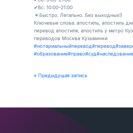
✔Вс: 10:00–21:00
Быстро. Легально. Без выходных!)
Ключевые слова: апостиль, апостиль ди
перевод апостиля, апостиль у метро Ку
переводов Москва Кузьминки
#нотариальныйперевод
#перевод
#завер
#образование
#право
#суд
#наследовани
« Предыдущая запись