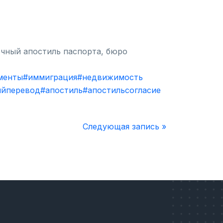
очный апостиль паспорта, бюро
менты
#иммиграция
#недвижимость
ыйперевод
#апостиль
#апостильсогласие
Следующая запись »