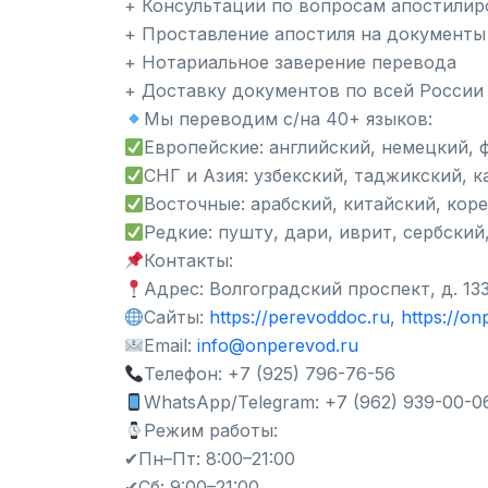
+ Консультации по вопросам апостилир
+ Проставление апостиля на документы
+ Нотариальное заверение перевода
+ Доставку документов по всей России 
Мы переводим с/на 40+ языков:
Европейские: английский, немецкий, 
СНГ и Азия: узбекский, таджикский, к
Восточные: арабский, китайский, кор
Редкие: пушту, дари, иврит, сербский
Контакты:
Адрес: Волгоградский проспект, д. 133
Сайты:
https://perevoddoc.ru
,
https://on
Email:
info@onperevod.ru
Телефон: +7 (925) 796-76-56
WhatsApp/Telegram: +7 (962) 939-00-0
Режим работы:
✔Пн–Пт: 8:00–21:00
✔Сб: 9:00–21:00