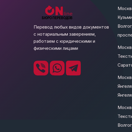
Москв
Кузьми
Волго
Перевод любых видов документов
с нотариальным заверением,
проспе
работаем с юридическими и
Москв
физическими лицами
Текст
Сарато
Москва
Янгеля
Янгеля 
Москв
Текст
Волго