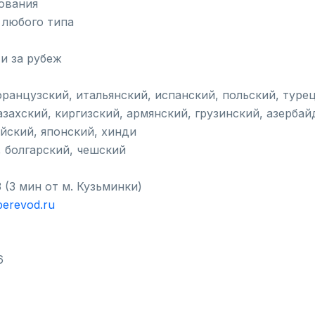
ования
 любого типа
и за рубеж
французский, итальянский, испанский, польский, туре
азахский, киргизский, армянский, грузинский, азерба
ейский, японский, хинди
, болгарский, чешский
 (3 мин от м. Кузьминки)
perevod.ru
6