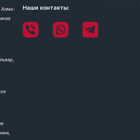
Наши контакты:
 Алма-
мная
львар,
кое
ия
рина,