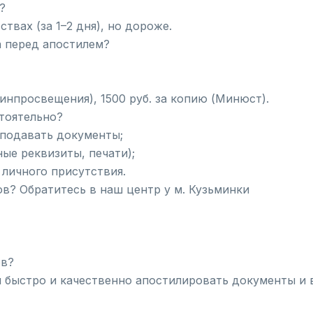
?
твах (за 1–2 дня), но дороже.
а перед апостилем?
инпросвещения), 1500 руб. за копию (Минюст).
тоятельно?
 подавать документы;
ые реквизиты, печати);
 личного присутствия.
ов? Обратитесь в наш центр у м. Кузьминки
ов?
быстро и качественно апостилировать документы и 