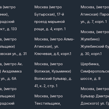
а (метро
Москва (метро
Москва, (метро
нки),
Бутырская), 17-й
Атинская) Паро
градский
проезд марьиной
ул., д. 7, корп. 1
кт, д. 133
рощи, д. 4, корп. 1
Москва, (метро
а, (метро
Москва, (метро Алма-
Жулебино)
ильщики)
Атинская), ул.
Жулебинский бу
вская ул., д. 31
Ключевая, д.6, корп.1
д. 30, корп.1
, (метро Ак.
Москва, (метро
Щербинка,
) Академика
Волжкая, Кузьминки)
Симферопольс
ул., д. 6А
Волжский бульвар, д.
шоссе, д. 8
41, к. 2, стр. 1
а, (метро
Москва, (метро
ильщики)
Москва, (метро
Бульвар Дмитр
градский
Текстильщики,
Донского) ул. Г