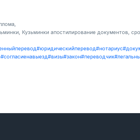
плома,
зьминки, Кузьминки апостилирование документов, ср
енныйперевод
#юридическийперевод
#нотариус
#доку
е
#согласиенавыезд
#визы
#закон
#переводчик
#легальн