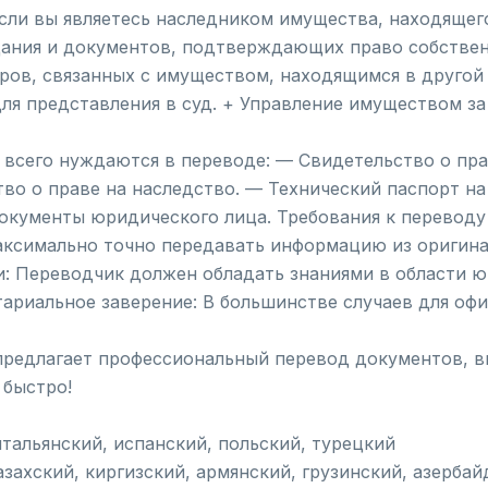
Если вы являетесь наследником имущества, находящего
щания и документов, подтверждающих право собствен
оров, связанных с имуществом, находящимся в другой
ля представления в суд. + Управление имуществом за
 всего нуждаются в переводе: — Свидетельство о пра
тво о праве на наследство. — Технический паспорт н
окументы юридического лица. Требования к переводу
аксимально точно передавать информацию из оригинал
: Переводчик должен обладать знаниями в области ю
ариальное заверение: В большинстве случаев для оф
предлагает профессиональный перевод документов, в
 быстро!
итальянский, испанский, польский, турецкий
азахский, киргизский, армянский, грузинский, азерба