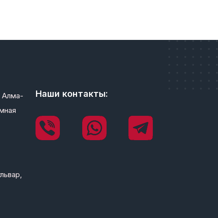
Наши контакты:
 Алма-
мная
львар,