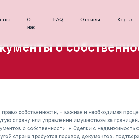
ены
О
FAQ
Отзывы
Карта
нас
кументы о собственно
раво собственности, – важная и необходимая процед
угую страну или управлении имуществом за границей.
ументов о собственности: + Сделки с недвижимостью
угой стране требуется перевод документов, подтвер