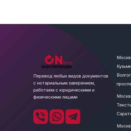
Москв
Кузьми
Волго
Перевод любых видов документов
с нотариальным заверением,
проспе
работаем с юридическими и
Москв
физическими лицами
Текст
Сарато
Москва