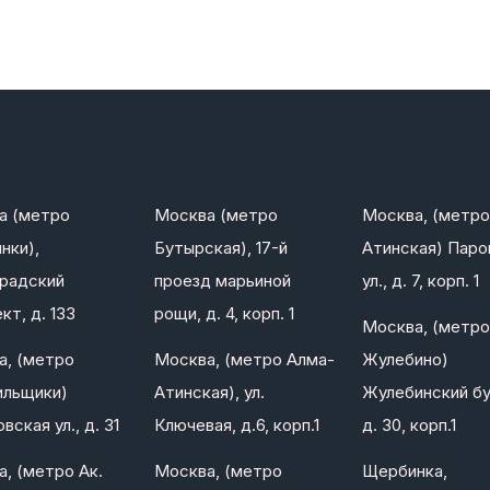
а (метро
Москва (метро
Москва, (метро
нки),
Бутырская), 17-й
Атинская) Паро
градский
проезд марьиной
ул., д. 7, корп. 1
кт, д. 133
рощи, д. 4, корп. 1
Москва, (метро
а, (метро
Москва, (метро Алма-
Жулебино)
ильщики)
Атинская), ул.
Жулебинский бу
вская ул., д. 31
Ключевая, д.6, корп.1
д. 30, корп.1
, (метро Ак.
Москва, (метро
Щербинка,