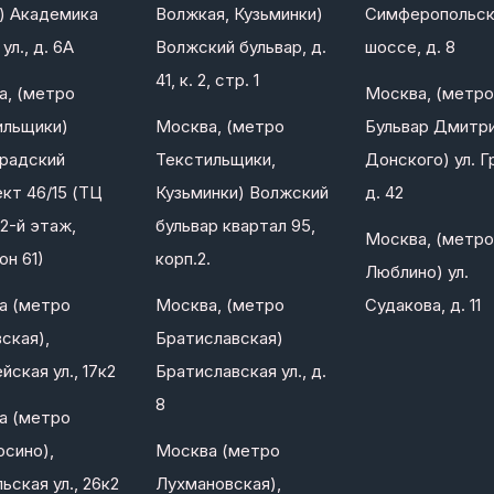
) Академика
Волжкая, Кузьминки)
Симферопольс
ул., д. 6А
Волжский бульвар, д.
шоссе, д. 8
41, к. 2, стр. 1
а, (метро
Москва, (метро
ильщики)
Москва, (метро
Бульвар Дмитр
градский
Текстильщики,
Донского) ул. Г
кт 46/15 (ТЦ
Кузьминки) Волжский
д. 42
2-й этаж,
бульвар квартал 95,
Москва, (метро
он 61)
корп.2.
Люблино) ул.
а (метро
Москва, (метро
Судакова, д. 11
ская),
Братиславская)
йская ул., 17к2
Братиславская ул., д.
8
а (метро
сино),
Москва (метро
ьская ул., 26к2
Лухмановская),