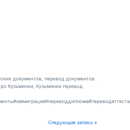
еских документов, перевод документов
тро Кузьминки, Кузьминки перевод
менты#иммиграция#переводдиплома#переводаттеста
Следующая запись »