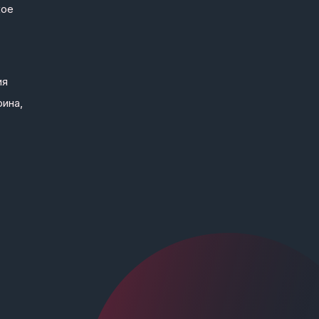
кое
ия
рина,