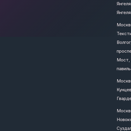
Янгеля
Янгеля 
Москв
Текст
Волго
проспе
Мост, 
павиль
Москв
Кунцев
Гварде
Москв
Новоко
Суздал