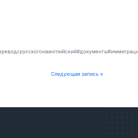
реводсрусскогонаанглийский#документы#иммиграци
Следующая запись »