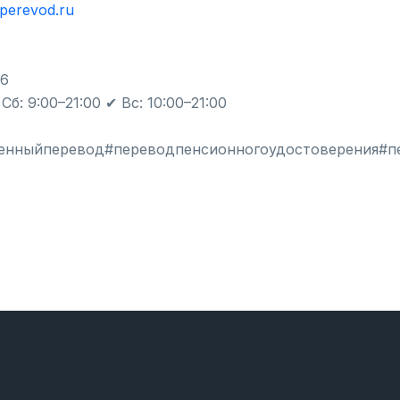
nperevod.ru
06
б: 9:00–21:00 ✔ Вс: 10:00–21:00
енныйперевод#переводпенсионногоудостоверения#пе