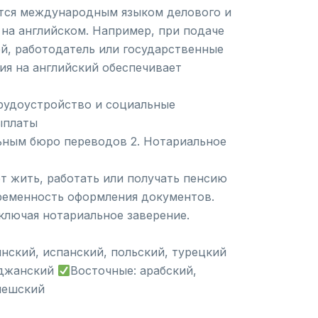
яется международным языком делового и
на английском. Например, при подаче
ей, работодатель или государственные
я на английский обеспечивает
рудоустройство и социальные
ыплаты
ьным бюро переводов 2. Нотариальное
т жить, работать или получать пенсию
временность оформления документов.
ключая нотариальное заверение.
янский, испанский, польский, турецкий
айджанский
Восточные: арабский,
 чешский