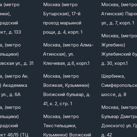
а (метро
Москва (метро
Москва, (метро
нки),
Бутырская), 17-й
Атинская) Паро
градский
проезд марьиной
ул., д. 7, корп. 1
кт, д. 133
рощи, д. 4, корп. 1
Москва, (метро
а, (метро
Москва, (метро Алма-
Жулебино)
ильщики)
Атинская), ул.
Жулебинский бу
вская ул., д. 31
Ключевая, д.6, корп.1
д. 30, корп.1
, (метро Ак.
Москва, (метро
Щербинка,
) Академика
Волжкая, Кузьминки)
Симферопольс
ул., д. 6А
Волжский бульвар, д.
шоссе, д. 8
41, к. 2, стр. 1
а, (метро
Москва, (метро
ильщики)
Москва, (метро
Бульвар Дмитр
градский
Текстильщики,
Донского) ул. Г
кт 46/15 (ТЦ
Кузьминки) Волжский
д. 42