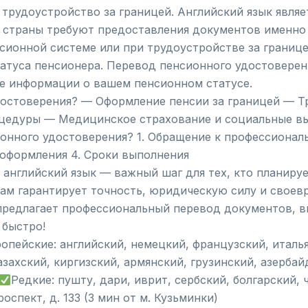
 трудоустройство за границей. Английский язык явл
 страны требуют предоставления документов именно 
сионной системе или при трудоустройстве за границ
туса пенсионера. Перевод пенсионного удостоверени
е информации о вашем пенсионном статусе.
достоверения? — Оформление пенсии за границей — Т
цедуры — Медицинское страхование и социальные в
онного удостоверения? 1. Обращение к профессионал
 оформления 4. Сроки выполнения
английский язык — важный шаг для тех, кто планируе
лам гарантирует точность, юридическую силу и свое
предлагает профессиональный перевод документов, в
 быстро!
опейские: английский, немецкий, французский, италь
казахский, киргизский, армянский, грузинский, азерб
Редкие: пушту, дари, иврит, сербский, болгарский,
оспект, д. 133 (3 мин от м. Кузьминки)