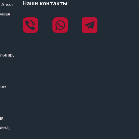
Наши контакты:
 Алма-
мная
львар,
кое
ия
рина,