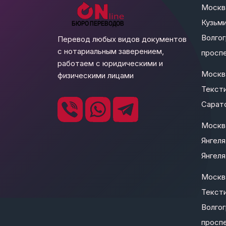
Москв
Кузьми
Волго
Перевод любых видов документов
с нотариальным заверением,
проспе
работаем с юридическими и
Москв
физическими лицами
Текст
Сарато
Москва
Янгеля
Янгеля 
Москв
Текст
Волго
проспе