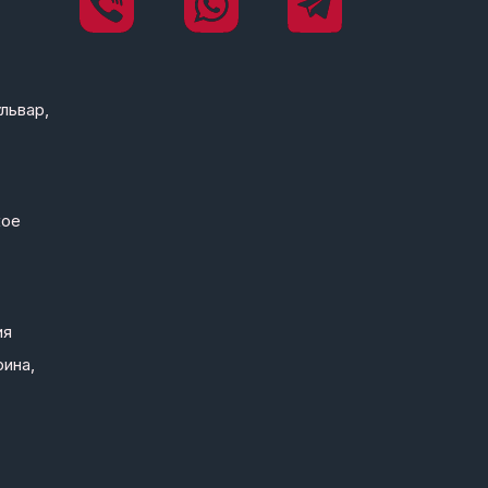
львар,
кое
ия
рина,