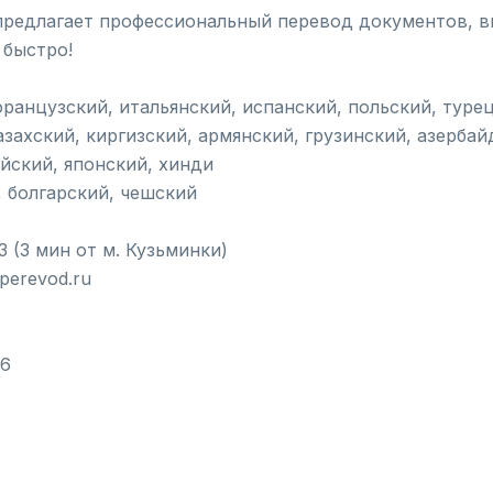
предлагает профессиональный перевод документов, в
 быстро!
французский, итальянский, испанский, польский, туре
азахский, киргизский, армянский, грузинский, азерба
ейский, японский, хинди
, болгарский, чешский
3 (3 мин от м. Кузьминки)
nperevod.ru
06