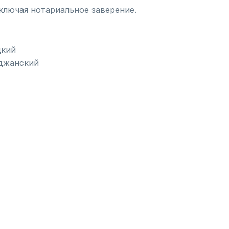
ключая нотариальное заверение.
цкий
йджанский