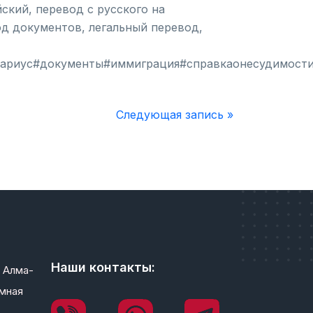
ский, перевод c русского на
од документов, легальный перевод,
ариус#документы#иммиграция#справкаонесудимости
Следующая запись »
Наши контакты:
 Алма-
мная