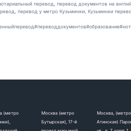
отариальный перевод, перевод документов на англий
ревод, перевод у метро Кузьминки, Кузьминки перев
енныйперевод#переводдокументов#образование#нот
а (метро
Москва (метро
Москва, (метро
нки),
Бутырская), 17-й
Атинская) Паро
градский
проезд марьиной
ул., д. 7, корп. 1