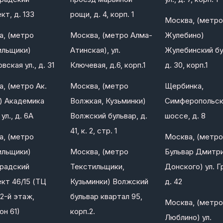
кт, д. 133
рощи, д. 4, корп. 1
Москва, (метро
а, (метро
Москва, (метро Алма-
Жулебино)
ильщики)
Атинская), ул.
Жулебинский бу
вская ул., д. 31
Ключевая, д.6, корп.1
д. 30, корп.1
, (метро Ак.
Москва, (метро
Щербинка,
) Академика
Волжкая, Кузьминки)
Симферопольс
ул., д. 6А
Волжский бульвар, д.
шоссе, д. 8
41, к. 2, стр. 1
а, (метро
Москва, (метро
ильщики)
Москва, (метро
Бульвар Дмитр
градский
Текстильщики,
Донского) ул. Г
кт 46/15 (ТЦ
Кузьминки) Волжский
д. 42
2-й этаж,
бульвар квартал 95,
Москва, (метро
он 61)
корп.2.
Люблино) ул.