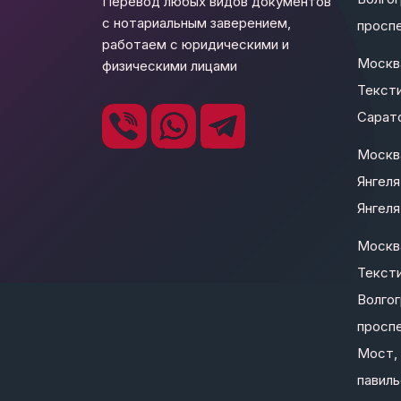
Перевод любых видов документов
с нотариальным заверением,
проспе
работаем с юридическими и
Москв
физическими лицами
Текст
Сарато
Москва
Янгеля
Янгеля 
Москв
Текст
Волго
проспе
Мост, 
павиль