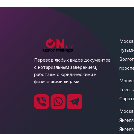
Москв
Кузьми
Волго
Перевод любых видов документов
с нотариальным заверением,
проспе
работаем с юридическими и
Москв
физическими лицами
Текст
Сарато
Москва
Янгеля
Янгеля 