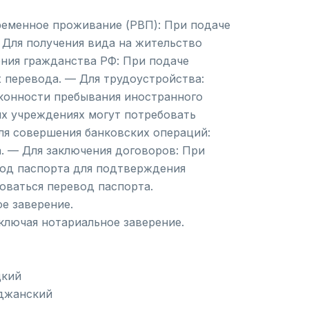
ременное проживание (РВП): При подаче
Для получения вида на жительство
ения гражданства РФ: При подаче
 перевода. — Для трудоустройства:
аконности пребывания иностранного
их учреждениях могут потребовать
ля совершения банковских операций:
. — Для заключения договоров: При
вод паспорта для подтверждения
оваться перевод паспорта.
ое заверение.
ключая нотариальное заверение.
цкий
йджанский