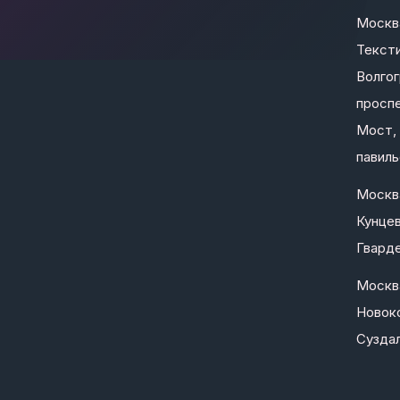
Москв
Текст
Волго
проспе
Мост, 
павиль
Москв
Кунцев
Гварде
Москв
Новоко
Суздал