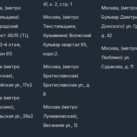
41, к. 2, стр. 1
а, (метро
Москва, (метро
ильщики)
Москва, (метро
Бульвар Дмитр
градский
Текстильщики,
Донского) ул. Г
кт 46/15 (ТЦ
Кузьминки) Волжский
д. 42
2-й этаж,
бульвар квартал 95,
Москва, (метро
он 61)
корп.2.
Люблино) ул.
а (метро
Москва, (метро
Судакова, д. 11
ская),
Братиславская)
йская ул., 17к2
Братиславская ул., д.
8
а (метро
сино),
Москва (метро
ьская ул., 26к2
Лухмановская),
Весенняя ул., 12