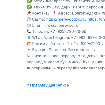
Восточные: арабский, китайский, кор
Редкие: пушту, дари, иврит, сербский
Контакты:
Адрес: Волгоградский пр
Сайты:
https://perevoddoc.ru
,
https://o
Email: info@onperevod.ru
Телефон: +7 (925) 796-76-56
WhatsApp/Telegram: +7 (962) 939-00-
Режим работы: ✔ Пн–Пт: 8:00–21:00 ✔ С
Быстро. Легально. Без выходных!)
Ключевые слова: перевод с таджикског
перевод у метро Кузьминки, Кузьминки
#нотариальныйперевод#перевод#завер
« Предыдущая запись