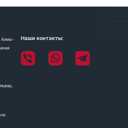
Наши контакты:
 Алма-
мная
львар,
кое