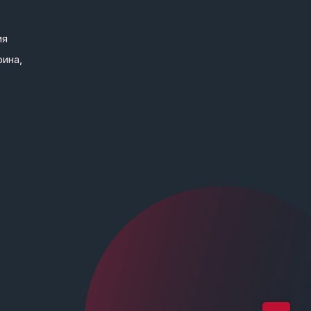
ия
рина,