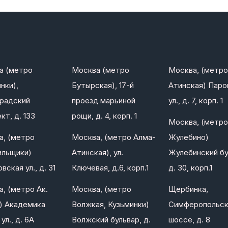
а (метро
Москва (метро
Москва, (метро
нки),
Бутырская), 17-й
Атинская) Паро
градский
проезд марьиной
ул., д. 7, корп. 1
кт, д. 133
рощи, д. 4, корп. 1
Москва, (метро
а, (метро
Москва, (метро Алма-
Жулебино)
ильщики)
Атинская), ул.
Жулебинский бу
вская ул., д. 31
Ключевая, д.6, корп.1
д. 30, корп.1
, (метро Ак.
Москва, (метро
Щербинка,
) Академика
Волжкая, Кузьминки)
Симферопольс
ул., д. 6А
Волжский бульвар, д.
шоссе, д. 8