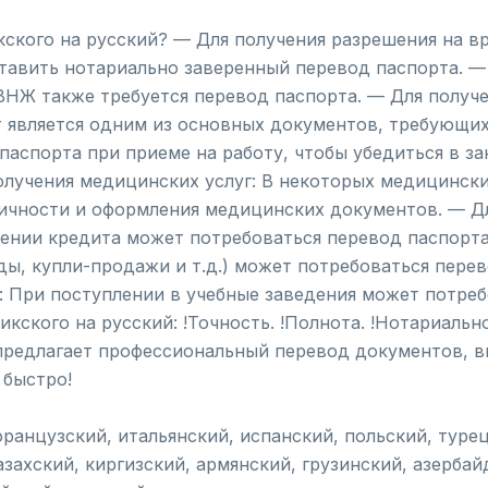
кского на русский? — Для получения разрешения на в
авить нотариально заверенный перевод паспорта. — 
ВНЖ также требуется перевод паспорта. — Для получ
 является одним из основных документов, требующих
паспорта при приеме на работу, чтобы убедиться в з
олучения медицинских услуг: В некоторых медицинск
ичности и оформления медицинских документов. — Д
лении кредита может потребоваться перевод паспорта
ды, купли-продажи и т.д.) может потребоваться пере
: При поступлении в учебные заведения может потреб
кского на русский: !Точность. !Полнота. !Нотариальн
предлагает профессиональный перевод документов, в
 быстро!
французский, итальянский, испанский, польский, туре
азахский, киргизский, армянский, грузинский, азерба