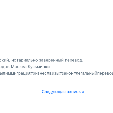
ский, нотариально заверенный перевод,
водов Москва Кузьминки
ы#иммиграция#бизнес#визы#закон#легальныйперево
Следующая запись »