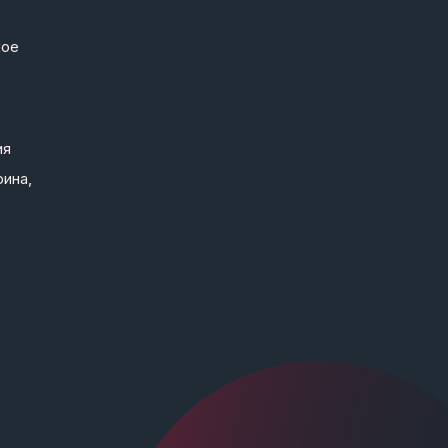
кое
ия
рина,