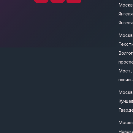
Москва
Янгеля
Янгеля 
Москв
Текст
Волго
проспе
Мост, 
павиль
Москв
Кунцев
Гварде
Москв
Новоко