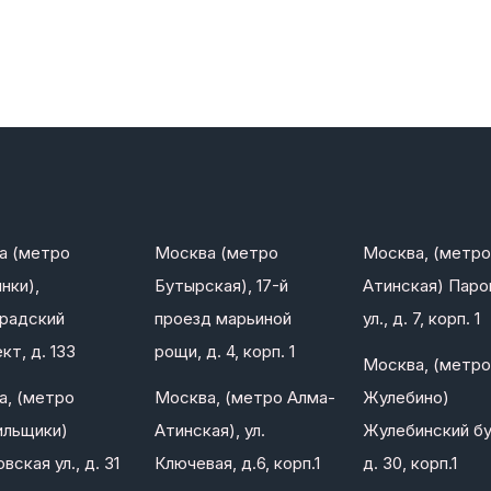
а (метро
Москва (метро
Москва, (метро
нки),
Бутырская), 17-й
Атинская) Паро
градский
проезд марьиной
ул., д. 7, корп. 1
кт, д. 133
рощи, д. 4, корп. 1
Москва, (метро
а, (метро
Москва, (метро Алма-
Жулебино)
ильщики)
Атинская), ул.
Жулебинский бу
вская ул., д. 31
Ключевая, д.6, корп.1
д. 30, корп.1