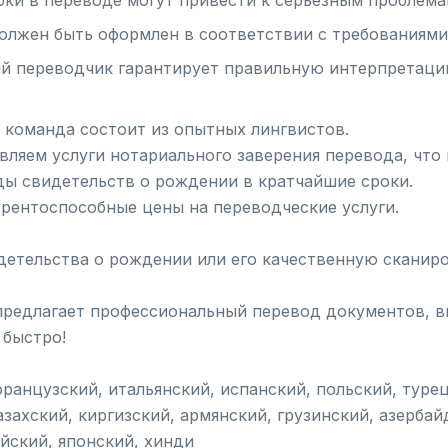
ки в переводе могут привести к серьезным проблема
олжен быть оформлен в соответствии с требованиям
й переводчик гарантирует правильную интерпретаци
 команда состоит из опытных лингвистов.
вляем услуги нотариального заверения перевода, чт
ды свидетельств о рождении в кратчайшие сроки.
урентоспособные цены на переводческие услуги.
детельства о рождении или его качественную сканир
предлагает профессиональный перевод документов, в
 быстро!
французский, итальянский, испанский, польский, туре
азахский, киргизский, армянский, грузинский, азерба
ейский, японский, хинди