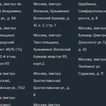
, (метро Ак.
Москва, (метро
Щербинка,
) Академика
Волжкая, Кузьминки)
Симферопольс
ул., д. 6А
Волжский бульвар, д.
шоссе, д. 8
41, к. 2, стр. 1
а, (метро
Москва, (метро
ильщики)
Москва, (метро
Бульвар Дмитр
градский
Текстильщики,
Донского) ул. Г
кт 46/15 (ТЦ
Кузьминки) Волжский
д. 42
2-й этаж,
бульвар квартал 95,
Москва, (метро
он 61)
корп.2.
Люблино) ул.
а (метро
Москва, (метро
Судакова, д. 11
ская),
Братиславская)
йская ул., 17к2
Братиславская ул., д.
8
а (метро
сино),
Москва (метро