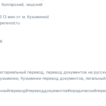
, болгарский, чешский
3 (3 мин от м. Кузьминки)
nperevod.ru
06
отариальный перевод, перевод документов на русски
Кузьминки, Кузьминки перевод документов, легальны
нныйперевод#переводдокуемнтов#юридическийперев