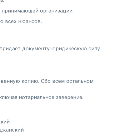
м.
и принимающей организации.
ю всех нюансов.
о придает документу юридическую силу.
ованную копию. Обо всем остальном
ключая нотариальное заверение.
цкий
йджанский