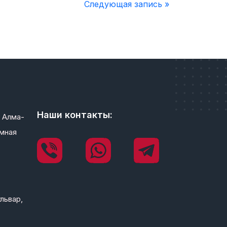
Следующая запись »
Наши контакты:
 Алма-
мная
львар,