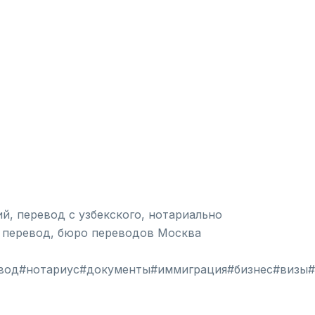
й, перевод с узбекского, нотариально
й перевод, бюро переводов Москва
од#нотариус#документы#иммиграция#бизнес#визы#з