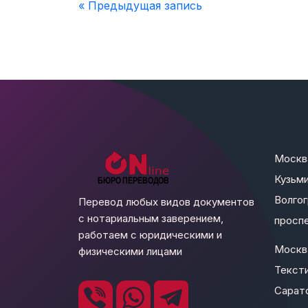
« Предыдущая запись
Москв
Кузьми
Волго
Перевод любых видов документов
с нотариальным заверением,
проспе
работаем с юридическими и
Москв
физическими лицами
Текст
Сарато