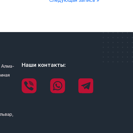
Следующая запись »
Наши контакты:
 Алма-
мная
львар,