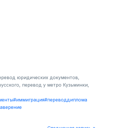
перевод юридических документов,
усского, перевод у метро Кузьминки,
менты
#иммиграция
#переводдиплома
заверение