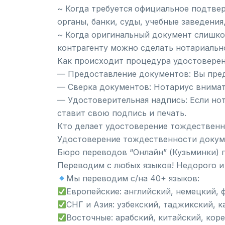
~ Когда требуется официальное подтве
органы, банки, суды, учебные заведени
~ Когда оригинальный документ слишко
контрагенту можно сделать нотариальн
Как происходит процедура удостовере
— Предоставление документов: Вы пред
— Сверка документов: Нотариус внимат
— Удостоверительная надпись: Если но
ставит свою подпись и печать.
Кто делает удостоверение тождествен
Удостоверение тождественности докуме
Бюро переводов “Онлайн” (Кузьминки) 
Переводим с любых языков! Недорого и
Мы переводим с/на 40+ языков:
Европейские: английский, немецкий, 
СНГ и Азия: узбекский, таджикский, 
Восточные: арабский, китайский, кор