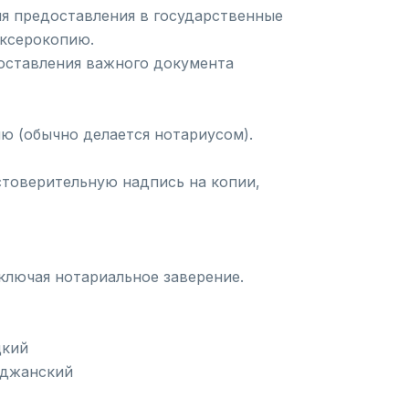
ля предоставления в государственные
 ксерокопию.
доставления важного документа
ю (обычно делается нотариусом).
стоверительную надпись на копии,
ключая нотариальное заверение.
цкий
айджанский