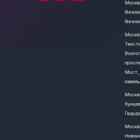
Москва
Янгеля
Янгеля 
Москв
Текст
Волго
проспе
Мост, 
павиль
Москв
Кунцев
Гварде
Москв
Новоко