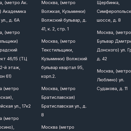
, (метро Ак.
Москва, (метро
Щербинка,
) Академика
Волжкая, Кузьминки)
Симферопольс
ул., д. 6А
Волжский бульвар, д.
шоссе, д. 8
41, к. 2, стр. 1
а, (метро
Москва, (метро
ильщики)
Москва, (метро
Бульвар Дмитр
градский
Текстильщики,
Донского) ул. Г
кт 46/15 (ТЦ
Кузьминки) Волжский
д. 42
2-й этаж,
бульвар квартал 95,
Москва, (метро
он 61)
корп.2.
Люблино) ул.
а (метро
Москва, (метро
Судакова, д. 11
ская),
Братиславская)
йская ул., 17к2
Братиславская ул., д.
8
а (метро
сино),
Москва (метро