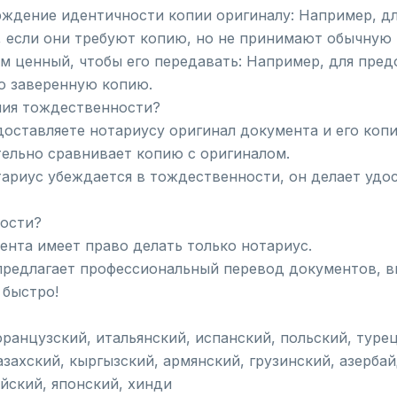
рждение идентичности копии оригиналу: Например, д
я, если они требуют копию, но не принимают обычную
м ценный, чтобы его передавать: Например, для пре
о заверенную копию.
ния тождественности?
оставляете нотариусу оригинал документа и его копи
ельно сравнивает копию с оригиналом.
тариус убеждается в тождественности, он делает удо
ности?
нта имеет право делать только нотариус.
предлагает профессиональный перевод документов, в
 быстро!
французский, итальянский, испанский, польский, туре
казахский, кыргызский, армянский, грузинский, азерб
ейский, японский, хинди