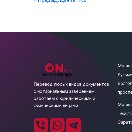
« Предыдущая запись
Москв
Кузьми
Волго
Перевод любых видов документов
с нотариальным заверением,
проспе
работаем с юридическими и
Москв
физическими лицами
Текст
Сарато