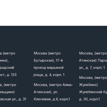
а (метро
Москва (метро
Москва, (метро
нки),
Бутырская), 17-й
Атинская) Паро
градский
проезд марьиной
ул., д. 7, корп. 1
кт, д. 133
рощи, д. 4, корп. 1
Москва, (метро
а, (метро
Москва, (метро Алма-
Жулебино)
ильщики)
Атинская), ул.
Жулебинский бу
вская ул., д. 31
Ключевая, д.6, корп.1
д. 30, корп.1