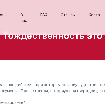
ены
О
FAQ
Отзывы
Карта
нас
Тождественность это
иальное действие, при котором нотариус удостоверяе
окумента. Проще говоря, нотариус подтверждает, что
ественности?