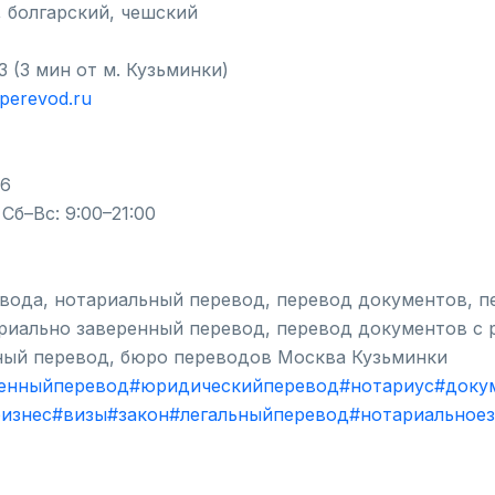
, болгарский, чешский
3 (3 мин от м. Кузьминки)
nperevod.ru
06
Сб–Вс: 9:00–21:00
вода, нотариальный перевод, перевод документов, 
риально заверенный перевод, перевод документов с р
ный перевод, бюро переводов Москва Кузьминки
енныйперевод
#юридическийперевод
#нотариус
#доку
бизнес
#визы
#закон
#легальныйперевод
#нотариальное