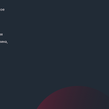
кое
ия
рина,