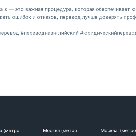
зык — это важная процедура, которая обеспечивает ю
ежать ошибок и отказов, перевод лучше доверять пр
перевод #переводнаанглийский #юридическийперево
а (метро
Москва (метро
Москва, (метро