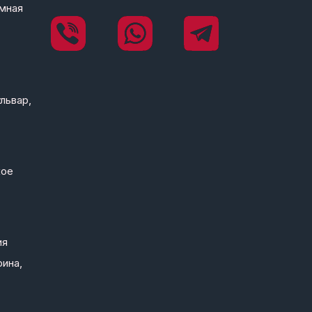
мная
львар,
кое
ия
рина,