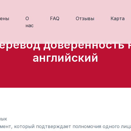
ены
О
FAQ
Отзывы
Карта
нас
еревод доверенность 
английский
зык
ент, который подтверждает полномочия одного лица 