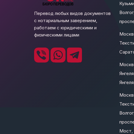
Кузьми
Волго
Перевод любых видов документов
с нотариальным заверением,
проспе
работаем с юридическими и
Москв
физическими лицами
Текст
Сарато
Москва
Янгеля
Янгеля 
Москв
Текст
Волго
проспе
Мост, 