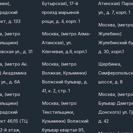
нки),
Бутырская), 17-й
Атинская) Паро
градский
проезд марьиной
ул., д. 7, корп. 1
кт, д. 133
рощи, д. 4, корп. 1
Москва, (метро
а, (метро
Москва, (метро Алма-
Жулебино)
ильщики)
Атинская), ул.
Жулебинский бу
вская ул., д. 31
Ключевая, д.6, корп.1
д. 30, корп.1
, (метро Ак.
Москва, (метро
Щербинка,
) Академика
Волжкая, Кузьминки)
Симферопольс
ул., д. 6А
Волжский бульвар, д.
шоссе, д. 8
41, к. 2, стр. 1
а, (метро
Москва, (метро
ильщики)
Москва, (метро
Бульвар Дмитр
градский
Текстильщики,
Донского) ул. Г
кт 46/15 (ТЦ
Кузьминки) Волжский
д. 42
2-й этаж,
бульвар квартал 95,