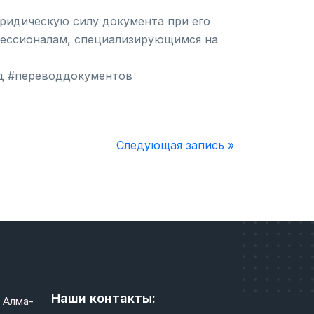
ридическую силу документа при его
офессионалам, специализирующимся на
д #переводдокументов
Следующая запись »
Наши контакты:
 Алма-